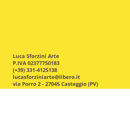
Luca Sforzini Arte
P.IVA 02377750183
(+39) 331-4125138
lucasforziniarte@libero.it
via Porro 2 - 27045 Casteggio (PV)
Cod. Fisc. e n.iscr. CCIAA Pavia:
SFRLCU73P14B201W