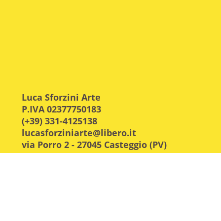
Luca Sforzini Arte
P.IVA 02377750183
(+39) 331-4125138
lucasforziniarte@libero.it
via Porro 2 - 27045 Casteggio (PV)
Cod. Fisc. e n.iscr. CCIAA Pavia:
SFRLCU73P14B201W